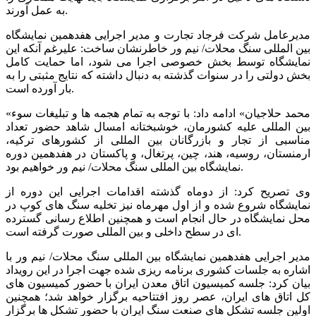
به عمل آورند.
مدیرعامل شرکت فرجاد تجارت و مدیر اجرایی هفدهمین نمایشگاه
بین المللی سنگ محلات/ نیم ور خاطرنشان ساخت: علیرغم آنکه این
نمایشگاه توسط بخش خصوصی اجرا می شود، اما حمایت کامل
بخش دولتی را در سنوات گذشته به دنبال داشته که نتایج مثبتی را به
بار آورده است.
«محمد حلاجیان» ادامه داد: با توجه به تمام هجمه ها و تبلیغات سوء
بین المللی علیه کشورمان، خوشبختانه امسال شاهد حضور تعداد
مناسبی از تجار و بازرگانان بین المللی از کشورهای ترکیه،
ارمنستان، روسیه، هند، چین، پرتغال، و پاکستان در هفدهمین دوره
نمایشگاه بین المللی سنگ محلات/ نیم ور خواهیم بود.
وی تصریح کرد: از دوماه گذشته اقدامات اجرایی این دوره از
نمایشگاه شروع شده و از اول مهرماه نیز تخلیه سنگ های کوپ در
محل نمایشگاه در حال انجام است و همچنین اطلاع رسانی گسترده
ای در سطح داخلی و بین المللی صورت گرفته است.
مدیر اجرایی هفدهمین نمایشگاه بین المللی سنگ محلات/ نیم ور با
اشاره به جلسات کشوری برنامه ریزی شده جهت اجرا در این رویداد
بیان کرد: جلسه کمیسیون اتاق معدن ایران با حضور کمیسیون های
کل اتاق های ایران، عصر روز افتتاحیه برگزار خواهد شد؛ همچنین
اولین جلسه تشکل های صنعت سنگ ایران با حضور تشکل ها برگزار