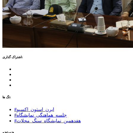
اشتراک گذاری:
تگ ها:
#ایرن_استون_اکسپو
#جلسه_هماهنگی_نمایشگاه
#هفدهمین_نمایشگاه_سنگ_محلات
جستجو