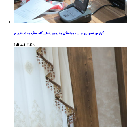
گزارش تصویری/جلسه هماهنگی هفدهمین نمایشگاه سنگ محلات/نیم ور
1404-07-03