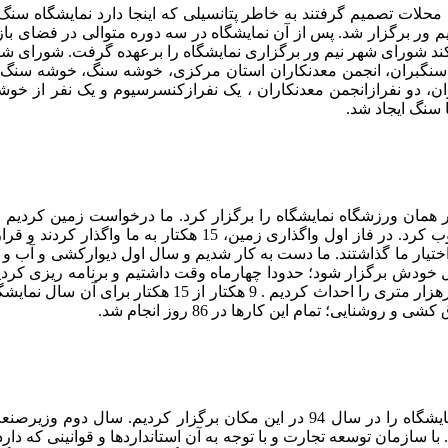
نگبری های محلات تصمیم گرفتند به خاطر پتانسیلی که اینجا دارد نمایشگ
م ور برگزار شد. پس از آن نمایشگاه در سه دوره متوالی در فضای باز
ن کند شورای شهر نیم ور برگزاری نمایشگاه را برعهده گرفت. شورای ش
 سنگبران، انجمن معدنکاران استان مرکزی، خوشه سنگ، خوشه سنگ 
بران، دو نفرازانجمن معدنکاران ، یک نفرازکنسرسیوم و یک نفر از
سنگ ایجاد شد.
سال 1387 تاسیس شد و دو سال در همان ورزشگاه نمایشگاه را برگزار کرد. ما درخو
ختیار ما گذاشتند. ما دست به کار شدیم و سال اول دیوارکشی و آب و برق
طراحی کردیم و با یک کارجهادی در مدت زمان 86 روز یک سا
یی؛ تمام این کارها در 86 روز انجام شد.
این پروسه زمانی 86 روزه متعلق به سال 94 است. ما آن دوره ازنمایشگاه را در س
. با سازمان توسعه تجارت و با توجه به آن استانداردها و قوانینی که دار