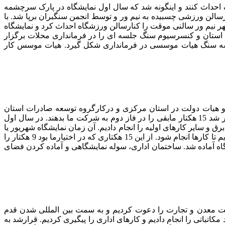
اه سنگ احداث کنند و اینگونه شد که سال اول نمایشگاه در پارک سرچشمه
سالن ورزشی چسبیده به نیم ور و توسط انجمن سنگبران برپا شد. با
هر نیم ور سالنی موقت را کنارسالن ورزشگاه احداث کرد و نمایشگاه
استان و کنسرسیوم سنگ جلسه ای را در فرمانداری محلات برگزار
 خوشه سنگ هیات موسسی در فرمانداری شکل گیرد. هیات موسس کار
است زمین کردیم و هیات دولت در استان مرکزی و درکارگروه توسعه صادرات استان
تخصیص سی هکتارزمین را به نام شرکت نمایشگاهی یکتا سنگ مصوب کرد. در فاز اول واگذاری زمین، 15 هکتار به ما واگذار کردند و قرار شد 15 هکتار مابقی را در فاز دوم به شرکت ما بدهند. در سال اول
 و سایر کارهای اولیه را انجام دادیم. آن زمان نمایشگاه شهریور یا
مهرماه برگزار می شد ما اصرار کردیم که نمایشگاه حتما باید در محل خودش برگزار شود؛ حدودا چهارماه وقت داشتیم و برنامه ریزی کردیم تا کارها انجام شود. از این 15 هکتاری که در اختیارما بود 9 هکتار را
لن چهارهزار متری را احداث کردیم . 9 هکتار از 15 هکتار برای آن سال نمایشگاه آماده شد. ساختمان اداری، سوله نمایشگاهی و آماده کردن فضای
ال 94 در این مکان برگزار کردیم. سال دوم وزیرصنعت معدن و تجارت را دعوت کردیم و به سمت بین المللی شدن قدم
د مکاتباتی را انجام دادیم و کارهای اداری را پیگیری کردیم. قرارشد به