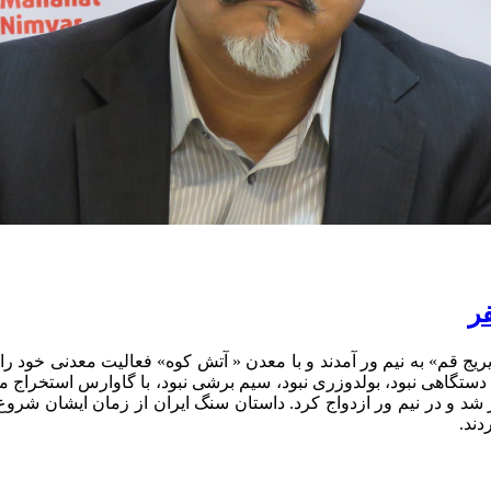
فر
ال 1320 مرحوم قنبر رحیمی از «ویریج قم» به نیم ور آمدند و با معدن « آتش کوه» فعا
گاهی نبود، بولدوزری نبود، سیم برشی نبود، با گاوارس استخراج می
د و در نیم ور ازدواج کرد. داستان سنگ ایران از زمان ایشان شروع
دند.