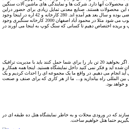
 محصولات آنها دارد. شرکت ها و نمایندگی های ماشین آلات سنگین
 این محصولات هستند. صنایع معدنی تمایل زیادی برای حضور دراین
نمایشگاه دارند. شاید روزهای اول و دوم از کمبودها ناراحت و دلگیر باشند اما تقریبا همه در روز آخر به دلیل فروش خوب محصولاتشان راضی بوده و سال بعد هم آمده اند. 280 کارخانه و 42 اره در اینجا وجود
دارد و همه مصرف کننده محصولات ماشین آلات هستند. من فکر می کنم این تعداد نسبت به متوسط سراسر کشور سطح خیلی بالایی محسوب می شود مثلا در محمود آباد اصفهان 2000 کارخانه سنگبری وجود
ذشته پیشنهاد دادیم6 هکتار باقیمانده از 15 هکتار را به نمایشگاه دائمی کوپ و بریده اختصاص دهیم تا کسانی که سنگ کوپ به اینجا می آورند در
اینجا اختیاربا خودمان است. اگر شما بخواهید در تهران یکی از این سنگ های خام را جابجا کنید مجبورهستید شش میلیون تومان پول بدهید اگر بخواهید 20 تن بار را برای شما حمل کنند باید با مدیریت ترافیک
ان شده اید و فکر نمی کنید داخل نمایشگاه هستید. اینجا همه همکار و
ید انجام می دهیم. در واقع ما یک مجموعه ای را احداث کردیم و یک
ری بین المللی راه بیاندازید و… ما از هر کاری که برای صنف و صنعت
 خواهد بود.
سازند که در ورودی محلات و به خاطر نمایشگاه هتل ده طبقه ای در